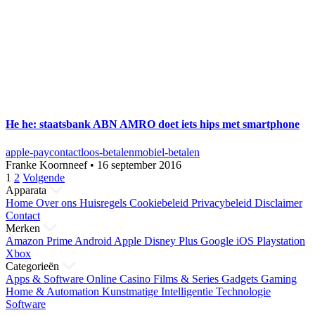
He he: staatsbank ABN AMRO doet iets hips met smartphone
apple-pay
contactloos-betalen
mobiel-betalen
Franke Koornneef
•
16 september 2016
Berichten
1
2
Volgende
Apparata
paginering
Home
Over ons
Huisregels
Cookiebeleid
Privacybeleid
Disclaimer
Contact
Merken
Amazon Prime
Android
Apple
Disney Plus
Google
iOS
Playstation
Xbox
Categorieën
Apps & Software
Online Casino
Films & Series
Gadgets
Gaming
Home & Automation
Kunstmatige Intelligentie
Technologie
Software