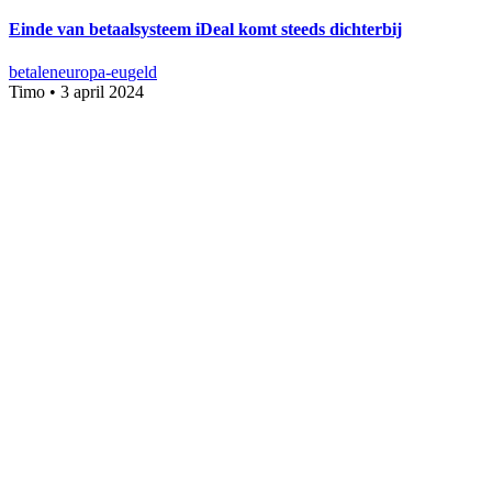
Einde van betaalsysteem iDeal komt steeds dichterbij
betalen
europa-eu
geld
Timo
•
3 april 2024