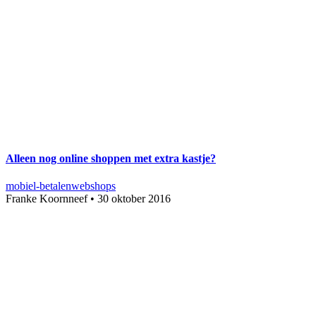
Alleen nog online shoppen met extra kastje?
mobiel-betalen
webshops
Franke Koornneef
•
30 oktober 2016