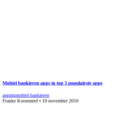
Mobiel bankieren apps in top 3 populairste apps
app
ing
mobiel-bankieren
Franke Koornneef
•
10 november 2016