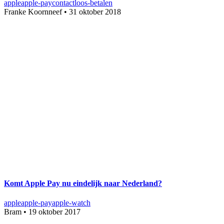
apple
apple-pay
contactloos-betalen
Franke Koornneef
•
31 oktober 2018
Komt Apple Pay nu eindelijk naar Nederland?
apple
apple-pay
apple-watch
Bram
•
19 oktober 2017