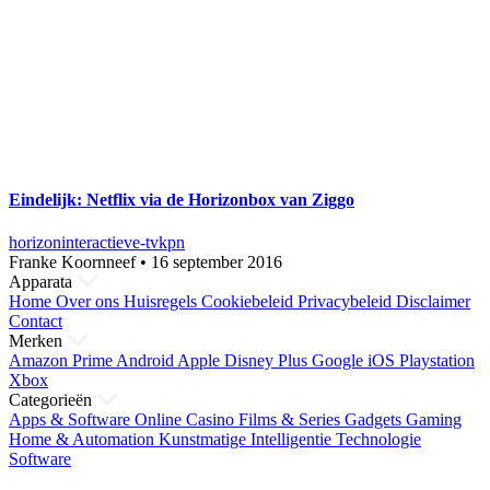
Eindelijk: Netflix via de Horizonbox van Ziggo
horizon
interactieve-tv
kpn
Franke Koornneef
•
16 september 2016
Apparata
Home
Over ons
Huisregels
Cookiebeleid
Privacybeleid
Disclaimer
Contact
Merken
Amazon Prime
Android
Apple
Disney Plus
Google
iOS
Playstation
Xbox
Categorieën
Apps & Software
Online Casino
Films & Series
Gadgets
Gaming
Home & Automation
Kunstmatige Intelligentie
Technologie
Software