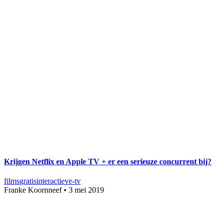
Krijgen Netflix en Apple TV + er een serieuze concurrent bij?
films
gratis
interactieve-tv
Franke Koornneef
•
3 mei 2019