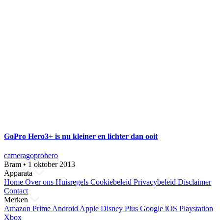
GoPro Hero3+ is nu kleiner en lichter dan ooit
camera
gopro
hero
Bram
•
1 oktober 2013
Apparata
Home
Over ons
Huisregels
Cookiebeleid
Privacybeleid
Disclaimer
Contact
Merken
Amazon Prime
Android
Apple
Disney Plus
Google
iOS
Playstation
Xbox