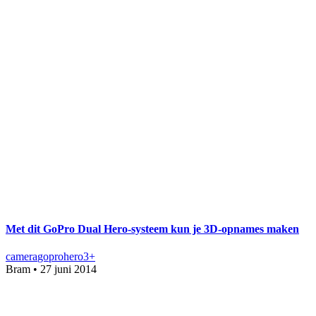
Met dit GoPro Dual Hero-systeem kun je 3D-opnames maken
camera
gopro
hero3+
Bram
•
27 juni 2014