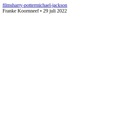
films
harry-potter
michael-jackson
Franke Koornneef
•
29 juli 2022