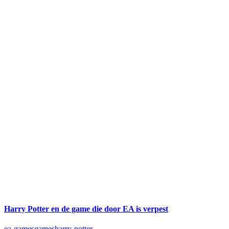
Harry Potter en de game die door EA is verpest
ea-games
games
harry-potter