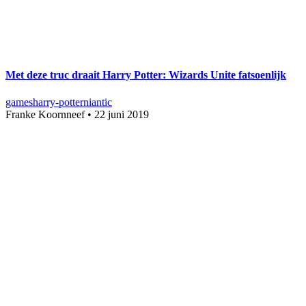
Met deze truc draait Harry Potter: Wizards Unite fatsoenlijk
games
harry-potter
niantic
Franke Koornneef
•
22 juni 2019