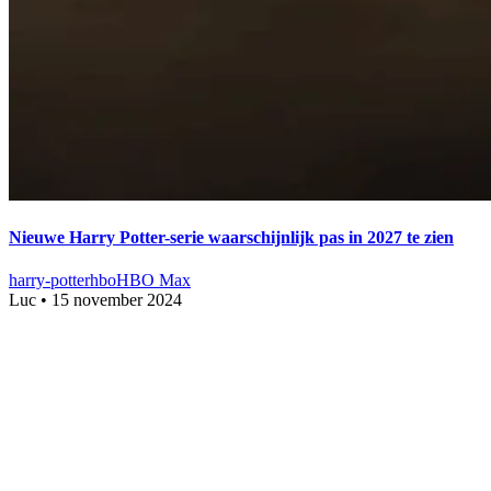
Nieuwe Harry Potter-serie waarschijnlijk pas in 2027 te zien
harry-potter
hbo
HBO Max
Luc
•
15 november 2024