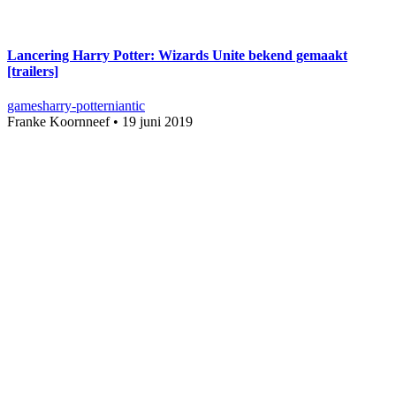
Lancering Harry Potter: Wizards Unite bekend gemaakt
[trailers]
games
harry-potter
niantic
Franke Koornneef
•
19 juni 2019