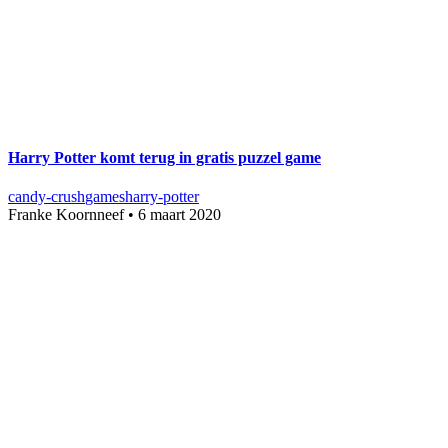
Harry Potter komt terug in gratis puzzel game
candy-crush
games
harry-potter
Franke Koornneef
•
6 maart 2020