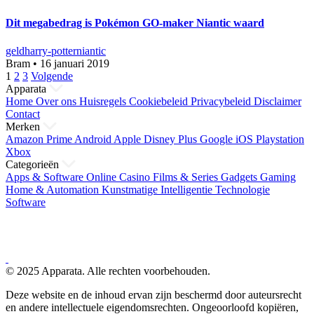
Dit megabedrag is Pokémon GO-maker Niantic waard
geld
harry-potter
niantic
Bram
•
16 januari 2019
Berichten
1
2
3
Volgende
Apparata
paginering
Home
Over ons
Huisregels
Cookiebeleid
Privacybeleid
Disclaimer
Contact
Merken
Amazon Prime
Android
Apple
Disney Plus
Google
iOS
Playstation
Xbox
Categorieën
Apps & Software
Online Casino
Films & Series
Gadgets
Gaming
Home & Automation
Kunstmatige Intelligentie
Technologie
Software
© 2025 Apparata. Alle rechten voorbehouden.
Deze website en de inhoud ervan zijn beschermd door auteursrecht
en andere intellectuele eigendomsrechten. Ongeoorloofd kopiëren,