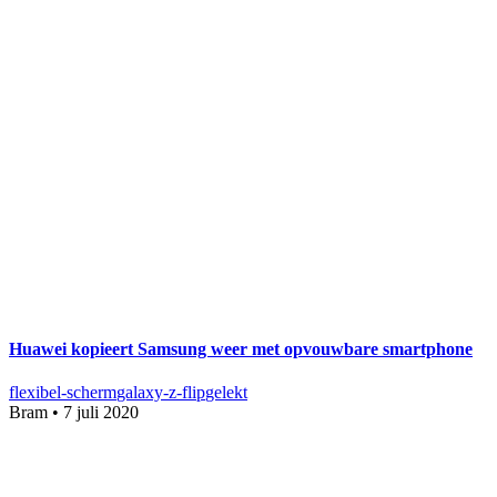
Huawei kopieert Samsung weer met opvouwbare smartphone
flexibel-scherm
galaxy-z-flip
gelekt
Bram
•
7 juli 2020