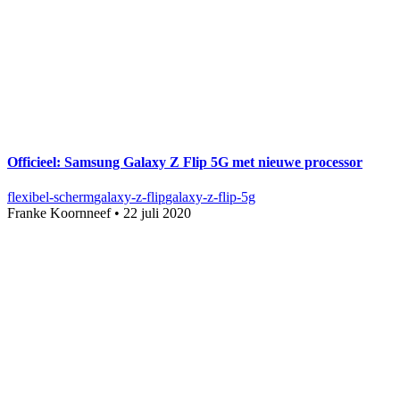
Officieel: Samsung Galaxy Z Flip 5G met nieuwe processor
flexibel-scherm
galaxy-z-flip
galaxy-z-flip-5g
Franke Koornneef
•
22 juli 2020