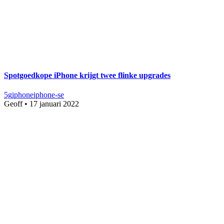
Spotgoedkope iPhone krijgt twee flinke upgrades
5g
iphone
iphone-se
Geoff
•
17 januari 2022