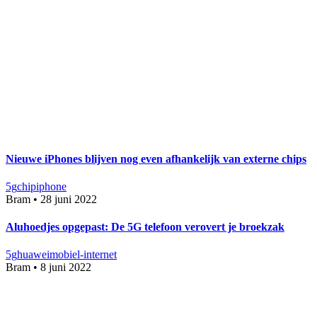
Nieuwe iPhones blijven nog even afhankelijk van externe chips
5g
chip
iphone
Bram
•
28 juni 2022
Aluhoedjes opgepast: De 5G telefoon verovert je broekzak
5g
huawei
mobiel-internet
Bram
•
8 juni 2022