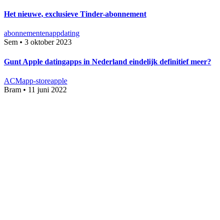
Het nieuwe, exclusieve Tinder-abonnement
abonnementen
app
dating
Sem
•
3 oktober 2023
Gunt Apple datingapps in Nederland eindelijk definitief meer?
ACM
app-store
apple
Bram
•
11 juni 2022