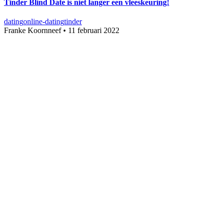
Tinder Blind Date is niet langer een vleeskeuring!
dating
online-dating
tinder
Franke Koornneef
•
11 februari 2022