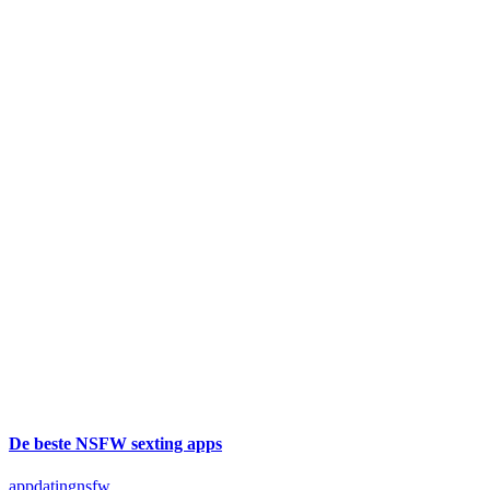
De beste NSFW sexting apps
app
dating
nsfw