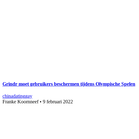
Grindr moet gebruikers beschermen tijdens Olympische Spelen
china
dating
gay
Franke Koornneef
•
9 februari 2022