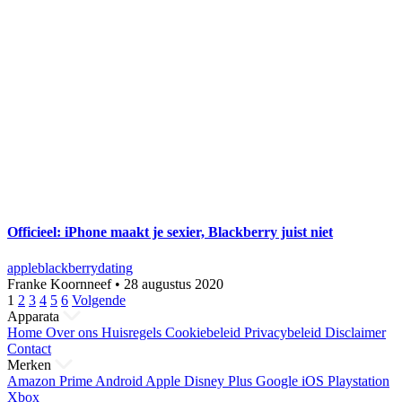
Officieel: iPhone maakt je sexier, Blackberry juist niet
apple
blackberry
dating
Franke Koornneef
•
28 augustus 2020
Berichten
1
2
3
4
5
6
Volgende
Apparata
paginering
Home
Over ons
Huisregels
Cookiebeleid
Privacybeleid
Disclaimer
Contact
Merken
Amazon Prime
Android
Apple
Disney Plus
Google
iOS
Playstation
Xbox