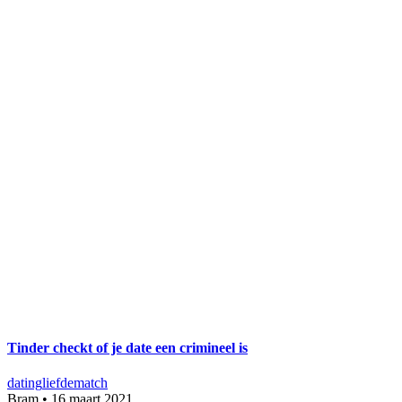
Tinder checkt of je date een crimineel is
dating
liefde
match
Bram
•
16 maart 2021