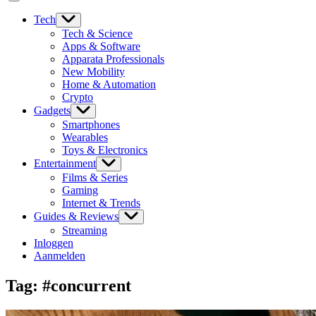
Tech
Tech & Science
Apps & Software
Apparata Professionals
New Mobility
Home & Automation
Crypto
Gadgets
Smartphones
Wearables
Toys & Electronics
Entertainment
Films & Series
Gaming
Internet & Trends
Guides & Reviews
Streaming
Inloggen
Aanmelden
Tag:
#concurrent