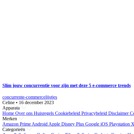
Slim jouw concurrentie voor zijn met deze 5 e-commerce trends
concurrent
e-commerce
lijstjes
Celine
•
16 december 2023
Apparata
Home
Over ons
Huisregels
Cookiebeleid
Privacybeleid
Disclaimer
Co
Merken
Amazon Prime
Android
Apple
Disney Plus
Google
iOS
Playstation
X
Categorieën