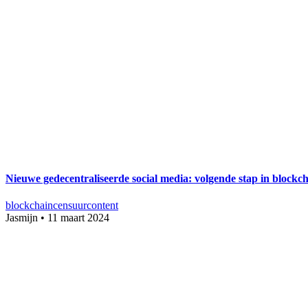
Nieuwe gedecentraliseerde social media: volgende stap in blockc
blockchain
censuur
content
Jasmijn
•
11 maart 2024