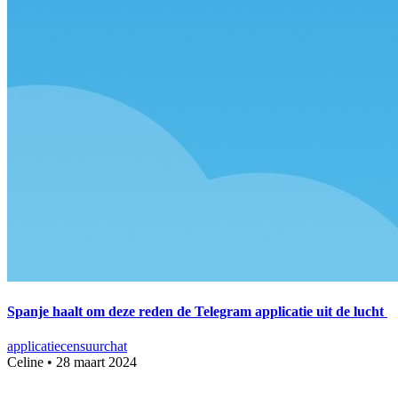
Spanje haalt om deze reden de Telegram applicatie uit de lucht
applicatie
censuur
chat
Celine
•
28 maart 2024