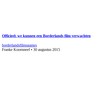
Officieel: we kunnen een Borderlands film verwachten
borderlands
films
games
Franke Koornneef
•
30 augustus 2015