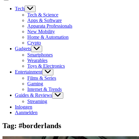
Tech
Tech & Science
Apps & Software
Apparata Professionals
New Mobility
Home & Automation
Crypto
Gadgets
Smartphones
Wearables
Toys & Electronics
Entertainment
Films & Series
Gaming
Internet & Trends
Guides & Reviews
Streaming
Inloggen
Aanmelden
Tag:
#borderlands