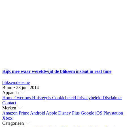
Kijk mee waar wereldwijd de bliksem inslaat in real-time
bliksem
detectie
Bram
•
23 juni 2014
Apparata
Home
Over ons
Huisregels
Cookiebeleid
Privacybeleid
Disclaimer
Contact
Merken
Amazon Prime
Android
Apple
Disney Plus
Google
iOS
Playstation
Xbox
Categorieën