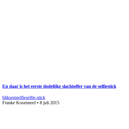
En daar is het eerste dodelijke slachtoffer van de selfiestick
bliksem
selfie
selfie-stick
Franke Koornneef
•
8 juli 2015