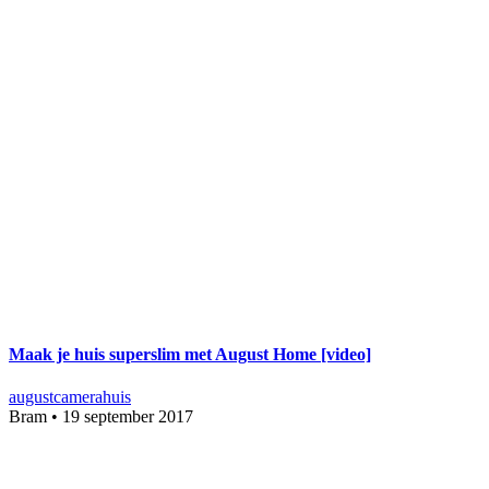
Maak je huis superslim met August Home [video]
august
camera
huis
Bram
•
19 september 2017