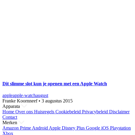
Dit slimme slot kun je openen met een Apple Watch
apple
apple-watch
august
Franke Koornneef
•
3 augustus 2015
Apparata
Home
Over ons
Huisregels
Cookiebeleid
Privacybeleid
Disclaimer
Contact
Merken
Amazon Prime
Android
Apple
Disney Plus
Google
iOS
Playstation
Xbox