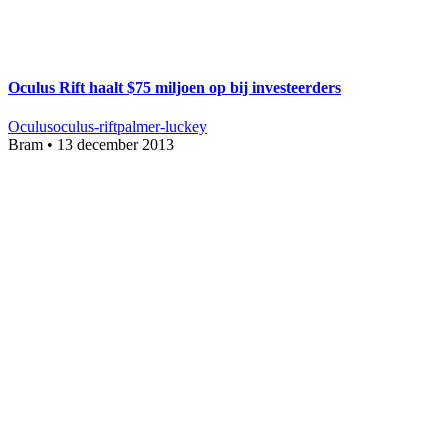
Oculus Rift haalt $75 miljoen op bij investeerders
Oculus
oculus-rift
palmer-luckey
Bram
•
13 december 2013