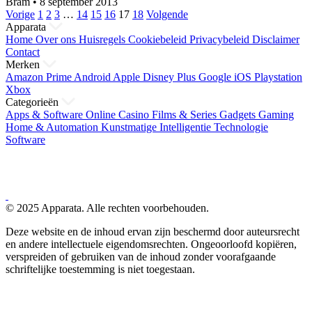
Bram
•
8 september 2013
Berichten
Vorige
1
2
3
…
14
15
16
17
18
Volgende
Apparata
paginering
Home
Over ons
Huisregels
Cookiebeleid
Privacybeleid
Disclaimer
Contact
Merken
Amazon Prime
Android
Apple
Disney Plus
Google
iOS
Playstation
Xbox
Categorieën
Apps & Software
Online Casino
Films & Series
Gadgets
Gaming
Home & Automation
Kunstmatige Intelligentie
Technologie
Software
© 2025 Apparata. Alle rechten voorbehouden.
Deze website en de inhoud ervan zijn beschermd door auteursrecht
en andere intellectuele eigendomsrechten. Ongeoorloofd kopiëren,
verspreiden of gebruiken van de inhoud zonder voorafgaande
schriftelijke toestemming is niet toegestaan.