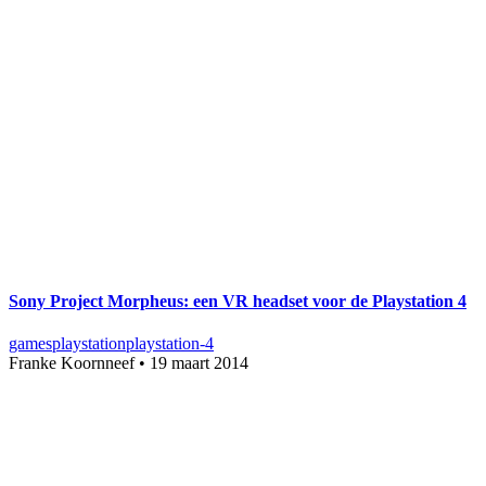
Sony Project Morpheus: een VR headset voor de Playstation 4
games
playstation
playstation-4
Franke Koornneef
•
19 maart 2014