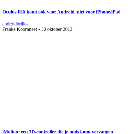
Oculus Rift komt ook voor Android, niet voor iPhone/iPad
android
bril
ios
Franke Koornneef
•
30 oktober 2013
iMotion: een 3D-controller die je muis komt vervangen