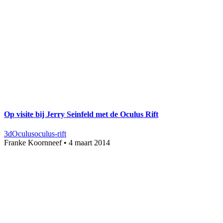
Op visite bij Jerry Seinfeld met de Oculus Rift
3d
Oculus
oculus-rift
Franke Koornneef
•
4 maart 2014