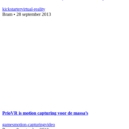
kickstarter
virtual-reality
Bram
•
28 september 2013
PrioVR is motion capturing voor de massa’s
games
motion-capturing
video