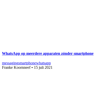
WhatsApp op meerdere apparaten zónder smartphone
messaging
smartphone
whatsapp
Franke Koornneef
•
15 juli 2021