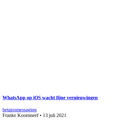
WhatsApp op iOS wacht fijne vernieuwingen
beta
ios
messaging
Franke Koornneef
•
13 juli 2021