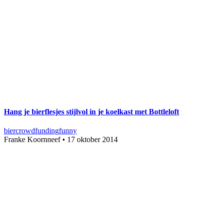
Hang je bierflesjes stijlvol in je koelkast met Bottleloft
bier
crowdfunding
funny
Franke Koornneef
•
17 oktober 2014