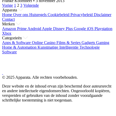
Franke Koornneef
•
3 november 2013
Berichten
Vorige
1
2
3
Volgende
Apparata
paginering
Home
Over ons
Huisregels
Cookiebeleid
Privacybeleid
Disclaimer
Contact
Merken
Amazon Prime
Android
Apple
Disney Plus
Google
iOS
Playstation
Xbox
Categorieën
Apps & Software
Online Casino
Films & Series
Gadgets
Gaming
Home & Automation
Kunstmatige Intelligentie
Technologie
Software
© 2025 Apparata. Alle rechten voorbehouden.
Deze website en de inhoud ervan zijn beschermd door auteursrecht
en andere intellectuele eigendomsrechten. Ongeoorloofd kopiëren,
verspreiden of gebruiken van de inhoud zonder voorafgaande
schriftelijke toestemming is niet toegestaan.