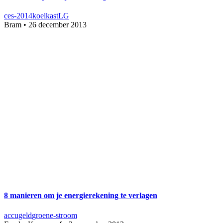
ces-2014
koelkast
LG
Bram
•
26 december 2013
8 manieren om je energierekening te verlagen
accu
geld
groene-stroom