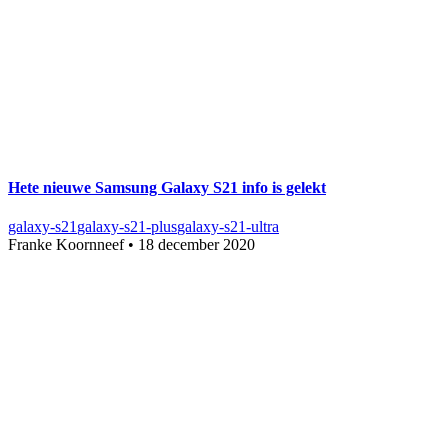
Hete nieuwe Samsung Galaxy S21 info is gelekt
galaxy-s21
galaxy-s21-plus
galaxy-s21-ultra
Franke Koornneef
•
18 december 2020