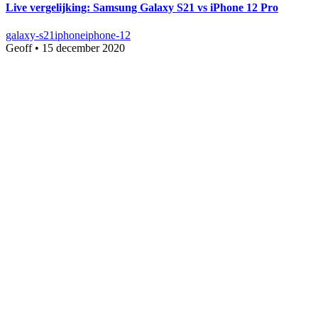
Live vergelijking: Samsung Galaxy S21 vs iPhone 12 Pro
galaxy-s21
iphone
iphone-12
Geoff
•
15 december 2020