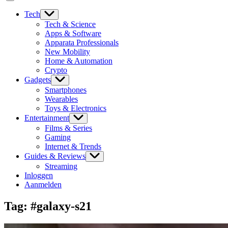
Tech
Tech & Science
Apps & Software
Apparata Professionals
New Mobility
Home & Automation
Crypto
Gadgets
Smartphones
Wearables
Toys & Electronics
Entertainment
Films & Series
Gaming
Internet & Trends
Guides & Reviews
Streaming
Inloggen
Aanmelden
Tag:
#galaxy-s21