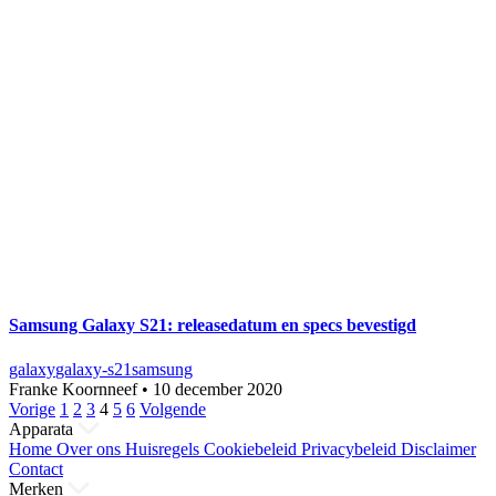
Samsung Galaxy S21: releasedatum en specs bevestigd
galaxy
galaxy-s21
samsung
Franke Koornneef
•
10 december 2020
Berichten
Vorige
1
2
3
4
5
6
Volgende
Apparata
paginering
Home
Over ons
Huisregels
Cookiebeleid
Privacybeleid
Disclaimer
Contact
Merken