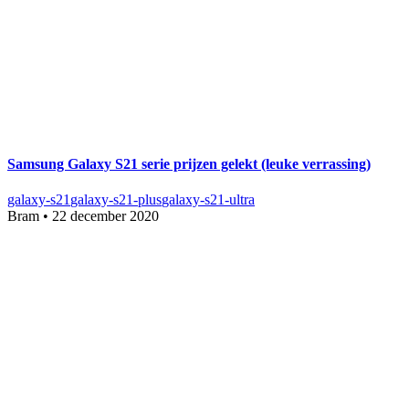
Samsung Galaxy S21 serie prijzen gelekt (leuke verrassing)
galaxy-s21
galaxy-s21-plus
galaxy-s21-ultra
Bram
•
22 december 2020