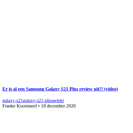
Er is al een Samsung Galaxy S21 Plus review uit?! (video)
galaxy-s21
galaxy-s21-plus
gelekt
Franke Koornneef
•
18 december 2020