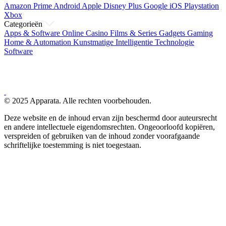
Amazon Prime
Android
Apple
Disney Plus
Google
iOS
Playstation
Xbox
Categorieën
Apps & Software
Online Casino
Films & Series
Gadgets
Gaming
Home & Automation
Kunstmatige Intelligentie
Technologie
Software
© 2025 Apparata. Alle rechten voorbehouden.
Deze website en de inhoud ervan zijn beschermd door auteursrecht
en andere intellectuele eigendomsrechten. Ongeoorloofd kopiëren,
verspreiden of gebruiken van de inhoud zonder voorafgaande
schriftelijke toestemming is niet toegestaan.