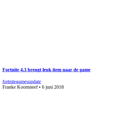
Fortnite 4.3 brengt leuk item naar de game
fortnite
games
update
Franke Koornneef
•
6 juni 2018