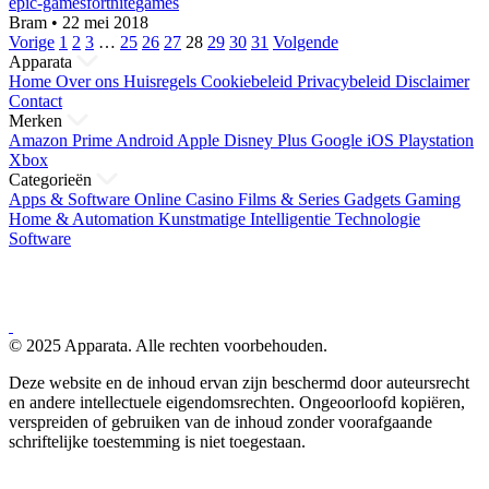
epic-games
fortnite
games
Bram
•
22 mei 2018
Berichten
Vorige
1
2
3
…
25
26
27
28
29
30
31
Volgende
Apparata
paginering
Home
Over ons
Huisregels
Cookiebeleid
Privacybeleid
Disclaimer
Contact
Merken
Amazon Prime
Android
Apple
Disney Plus
Google
iOS
Playstation
Xbox
Categorieën
Apps & Software
Online Casino
Films & Series
Gadgets
Gaming
Home & Automation
Kunstmatige Intelligentie
Technologie
Software
© 2025 Apparata. Alle rechten voorbehouden.
Deze website en de inhoud ervan zijn beschermd door auteursrecht
en andere intellectuele eigendomsrechten. Ongeoorloofd kopiëren,
verspreiden of gebruiken van de inhoud zonder voorafgaande
schriftelijke toestemming is niet toegestaan.