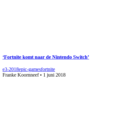
‘Fortnite komt naar de Nintendo Switch’
e3-2018
epic-games
fortnite
Franke Koornneef
•
1 juni 2018