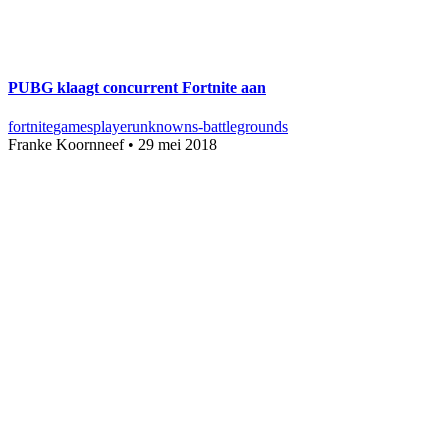
PUBG klaagt concurrent Fortnite aan
fortnite
games
playerunknowns-battlegrounds
Franke Koornneef
•
29 mei 2018