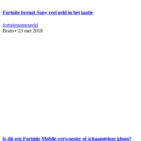
Fortnite brengt Sony veel geld in het laatje
fortnite
games
geld
Bram
•
23 mei 2018
Is dit een Fortnite Mobile-verwoester of schaamteloze kloon?