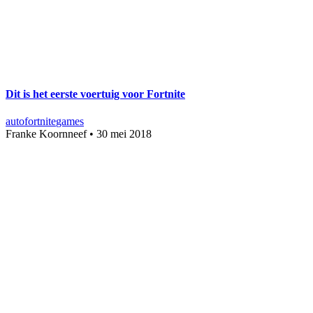
Dit is het eerste voertuig voor Fortnite
auto
fortnite
games
Franke Koornneef
•
30 mei 2018