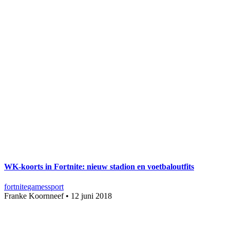
WK-koorts in Fortnite: nieuw stadion en voetbaloutfits
fortnite
games
sport
Franke Koornneef
•
12 juni 2018