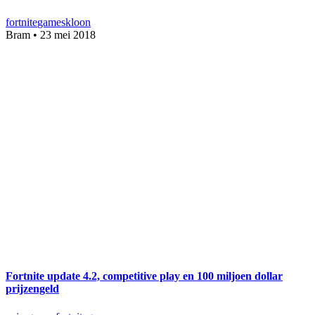
fortnite
games
kloon
Bram
•
23 mei 2018
Fortnite update 4.2, competitive play en 100 miljoen dollar
prijzengeld