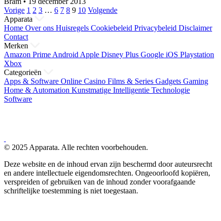
Bram
•
19 december 2013
Berichten
Vorige
1
2
3
…
6
7
8
9
10
Volgende
Apparata
paginering
Home
Over ons
Huisregels
Cookiebeleid
Privacybeleid
Disclaimer
Contact
Merken
Amazon Prime
Android
Apple
Disney Plus
Google
iOS
Playstation
Xbox
Categorieën
Apps & Software
Online Casino
Films & Series
Gadgets
Gaming
Home & Automation
Kunstmatige Intelligentie
Technologie
Software
© 2025 Apparata. Alle rechten voorbehouden.
Deze website en de inhoud ervan zijn beschermd door auteursrecht
en andere intellectuele eigendomsrechten. Ongeoorloofd kopiëren,
verspreiden of gebruiken van de inhoud zonder voorafgaande
schriftelijke toestemming is niet toegestaan.