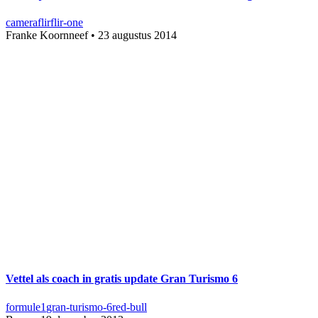
camera
flir
flir-one
Franke Koornneef
•
23 augustus 2014
Vettel als coach in gratis update Gran Turismo 6
formule1
gran-turismo-6
red-bull