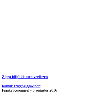
Ziggo blijft klanten verliezen
formule1
ziggo
ziggo-sport
Franke Koornneef
•
5 augustus 2016