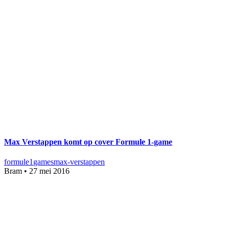
Max Verstappen komt op cover Formule 1-game
formule1
games
max-verstappen
Bram
•
27 mei 2016