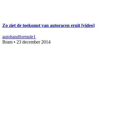
Zo ziet de toekomst van autoracen eruit [video]
auto
band
formule1
Bram
•
23 december 2014