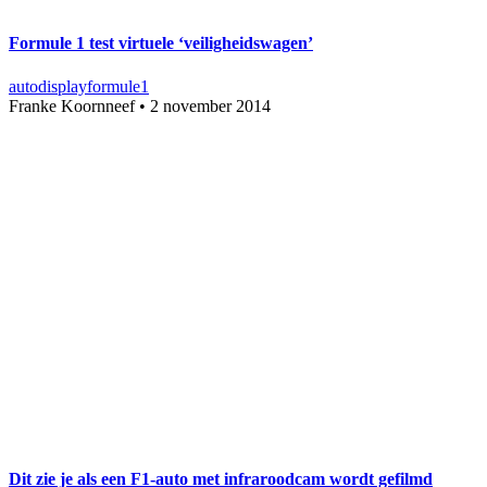
Formule 1 test virtuele ‘veiligheidswagen’
auto
display
formule1
Franke Koornneef
•
2 november 2014
Dit zie je als een F1-auto met infraroodcam wordt gefilmd