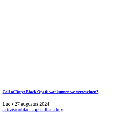
Call of Duty: Black Ops 6: wat kunnen we verwachten?
Luc
•
27 augustus 2024
activision
black-ops
call-of-duty