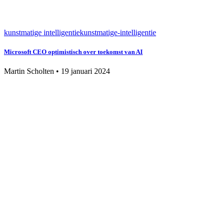
kunstmatige intelligentie
kunstmatige-intelligentie
Microsoft CEO optimistisch over toekomst van AI
Martin Scholten
•
19 januari 2024