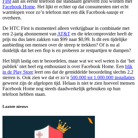
First
aan als eerste telefoon die standaard geleverd zou worden met
Facebook Home
. Het lijkt er echter op dat consumenten niet echt
warmlopen voor zo’n telefoon met een dik Facebook-sausje er
overheen.
De HTC First is momenteel alleen verkrijgbaar in combinatie met
een 2-jarig abonnement van
AT&T
en die telecomprovider heeft de
prijs nu dus laten zakken van $99 naar $0,99. Is dit een tijdelijke
aanbieding om mensen over de streep te trekken? Of is nu al
duidelijk dat het een flop is en proberen ze restpartijen te dumpen?
Het blijft lastig om te beoordelen, maar wat we wel weten is dat ‘het
publiek’ niet heel erg enthousiast is over Facebook Home. Een
blik
in de Play Store
leert ons dat de gemiddelde beoordeling slechts 2,2
sterren is. Ook zien we dat er zo’n
500.000 tot 1.000.000 installaties
geweest zijn de afgelopen tijd. Helaas is niet te zien hoeveel mensen
Facebook Home nog steeds daadwerkelijk gebruiken op hun
telefoon hebben staan.
Laatste nieuws