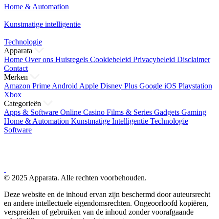
Home & Automation
Kunstmatige intelligentie
Technologie
Apparata
Home
Over ons
Huisregels
Cookiebeleid
Privacybeleid
Disclaimer
Contact
Merken
Amazon Prime
Android
Apple
Disney Plus
Google
iOS
Playstation
Xbox
Categorieën
Apps & Software
Online Casino
Films & Series
Gadgets
Gaming
Home & Automation
Kunstmatige Intelligentie
Technologie
Software
© 2025 Apparata. Alle rechten voorbehouden.
Deze website en de inhoud ervan zijn beschermd door auteursrecht
en andere intellectuele eigendomsrechten. Ongeoorloofd kopiëren,
verspreiden of gebruiken van de inhoud zonder voorafgaande