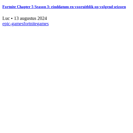
Fortnite Chapter 5 Season 3: einddatum en vooruitblik op volgend seizoen
Luc
•
13 augustus 2024
epic-games
fortnite
games