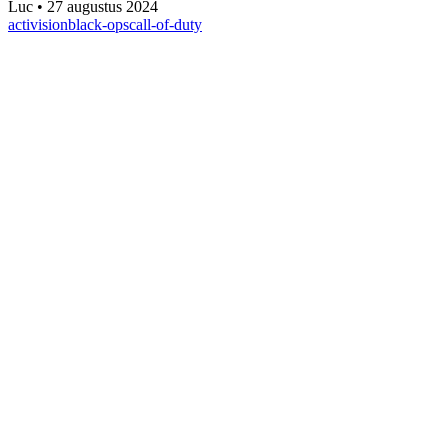
Luc
•
27 augustus 2024
activision
black-ops
call-of-duty