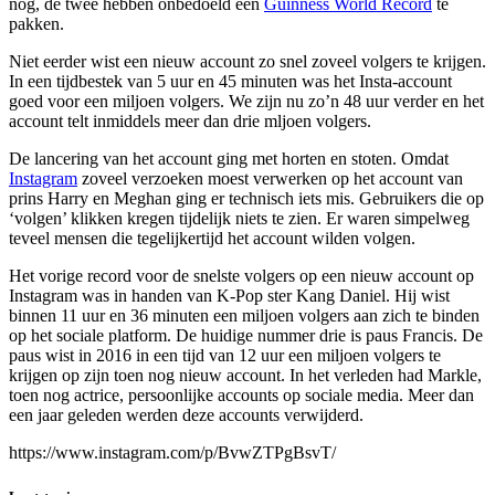
nog, de twee hebben onbedoeld een
Guinness World Record
te
pakken.
Niet eerder wist een nieuw account zo snel zoveel volgers te krijgen.
In een tijdbestek van 5 uur en 45 minuten was het Insta-account
goed voor een miljoen volgers. We zijn nu zo’n 48 uur verder en het
account telt inmiddels meer dan drie mljoen volgers.
De lancering van het account ging met horten en stoten. Omdat
Instagram
zoveel verzoeken moest verwerken op het account van
prins Harry en Meghan ging er technisch iets mis. Gebruikers die op
‘volgen’ klikken kregen tijdelijk niets te zien. Er waren simpelweg
teveel mensen die tegelijkertijd het account wilden volgen.
Het vorige record voor de snelste volgers op een nieuw account op
Instagram was in handen van K-Pop ster Kang Daniel. Hij wist
binnen 11 uur en 36 minuten een miljoen volgers aan zich te binden
op het sociale platform. De huidige nummer drie is paus Francis. De
paus wist in 2016 in een tijd van 12 uur een miljoen volgers te
krijgen op zijn toen nog nieuw account. In het verleden had Markle,
toen nog actrice, persoonlijke accounts op sociale media. Meer dan
een jaar geleden werden deze accounts verwijderd.
https://www.instagram.com/p/BvwZTPgBsvT/