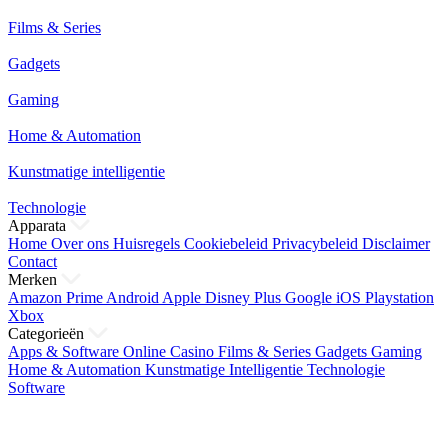
Films & Series
Gadgets
Gaming
Home & Automation
Kunstmatige intelligentie
Technologie
Apparata
Home
Over ons
Huisregels
Cookiebeleid
Privacybeleid
Disclaimer
Contact
Merken
Amazon Prime
Android
Apple
Disney Plus
Google
iOS
Playstation
Xbox
Categorieën
Apps & Software
Online Casino
Films & Series
Gadgets
Gaming
Home & Automation
Kunstmatige Intelligentie
Technologie
Software