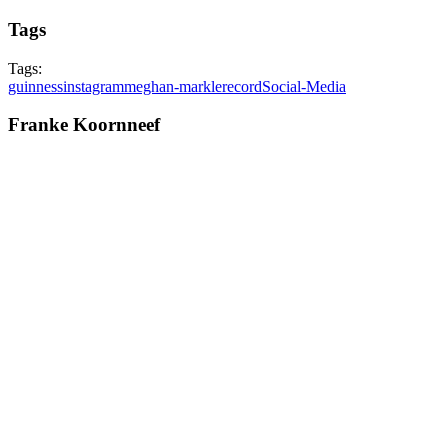
Tags
Tags:
guinness
instagram
meghan-markle
record
Social-Media
Franke Koornneef