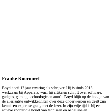
Franke Koornneef
Boyd heeft 13 jaar ervaring als schrijver. Hij is sinds 2013
werkzaam bij Apparata, waar hij artikelen schrijft over software,
gadgets, gaming, technologie en auto's. Boyd blijft op de hoogte van
de allerlaatste ontwikkelingen over deze onderwerpen en deelt zijn
kennis en expertise graag met de lezer. In zijn vrije tijd is hij een
actieve sporter die houdt van tennissen en padel spelen.