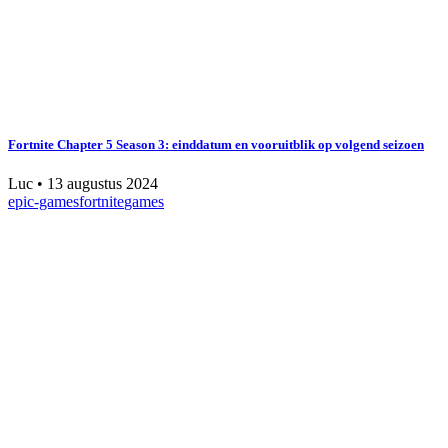
Fortnite Chapter 5 Season 3: einddatum en vooruitblik op volgend seizoen
Luc
•
13 augustus 2024
epic-games
fortnite
games