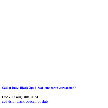
Call of Duty: Black Ops 6: wat kunnen we verwachten?
Luc
•
27 augustus 2024
activision
black-ops
call-of-duty