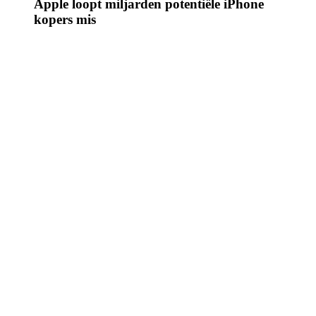
Apple loopt miljarden potentiële iPhone
kopers mis