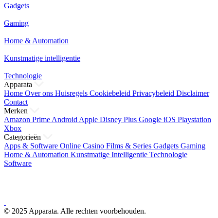
Gadgets
Gaming
Home & Automation
Kunstmatige intelligentie
Technologie
Apparata
Home
Over ons
Huisregels
Cookiebeleid
Privacybeleid
Disclaimer
Contact
Merken
Amazon Prime
Android
Apple
Disney Plus
Google
iOS
Playstation
Xbox
Categorieën
Apps & Software
Online Casino
Films & Series
Gadgets
Gaming
Home & Automation
Kunstmatige Intelligentie
Technologie
Software
© 2025 Apparata. Alle rechten voorbehouden.