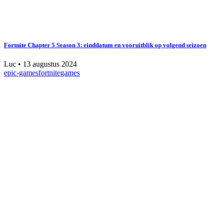
Fortnite Chapter 5 Season 3: einddatum en vooruitblik op volgend seizoen
Luc
•
13 augustus 2024
epic-games
fortnite
games