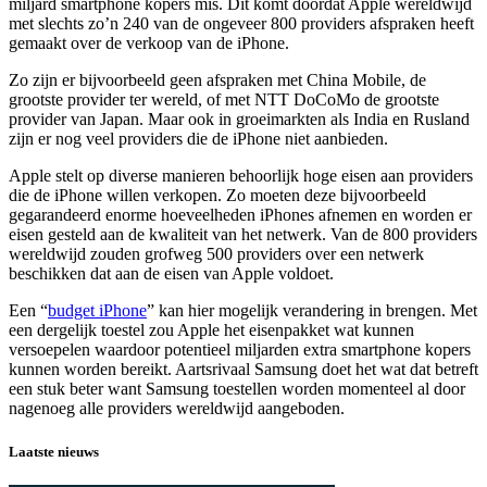
miljard smartphone kopers mis. Dit komt doordat Apple wereldwijd
met slechts zo’n 240 van de ongeveer 800 providers afspraken heeft
gemaakt over de verkoop van de iPhone.
Zo zijn er bijvoorbeeld geen afspraken met China Mobile, de
grootste provider ter wereld, of met NTT DoCoMo de grootste
provider van Japan. Maar ook in groeimarkten als India en Rusland
zijn er nog veel providers die de iPhone niet aanbieden.
Apple stelt op diverse manieren behoorlijk hoge eisen aan providers
die de iPhone willen verkopen. Zo moeten deze bijvoorbeeld
gegarandeerd enorme hoeveelheden iPhones afnemen en worden er
eisen gesteld aan de kwaliteit van het netwerk. Van de 800 providers
wereldwijd zouden grofweg 500 providers over een netwerk
beschikken dat aan de eisen van Apple voldoet.
Een “
budget iPhone
” kan hier mogelijk verandering in brengen. Met
een dergelijk toestel zou Apple het eisenpakket wat kunnen
versoepelen waardoor potentieel miljarden extra smartphone kopers
kunnen worden bereikt. Aartsrivaal Samsung doet het wat dat betreft
een stuk beter want Samsung toestellen worden momenteel al door
nagenoeg alle providers wereldwijd aangeboden.
Laatste nieuws